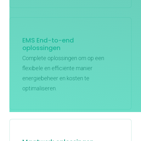
EMS End-to-end
oplossingen
Complete oplossingen om op een
flexibele en efficiënte manier
energiebeheer en kosten te
optimaliseren.