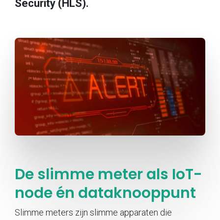
Security (HLS).
De slimme meter als IoT-
node én dataknooppunt
Slimme meters zijn slimme apparaten die