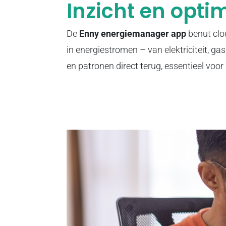
Inzicht en opti
De
Enny energiemanager app
benut clo
in energiestromen – van elektriciteit, g
en patronen direct terug, essentieel voo