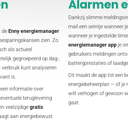
en
Alarmen e
Dankzij slimme meldingsinst
mail een seintje wanneer j
t de
Enny energiemanager
wanneer je ingestelde limie
 besparingskansen zien. Zo
energiemanager app
je om
isch als actueel
gebruikers meldingen ontva
telijk gegroepeerd op dag-,
batterijprestaties of laadg
t verbruik kunt analyseren
Dit maakt de app tot een 
vant is.
energiebeheerplan — of je 
lleen informatie over
wilt verhogen of gewoon wi
n eventuele teruglevering
gaat.
en veelzijdige
gratis
raagt aan energiebewust