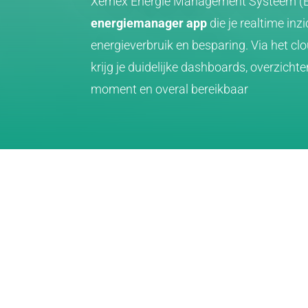
Xemex Energie Management Systeem (EM
energiemanager app
die je realtime inzi
energieverbruik en besparing. Via het c
krijg je duidelijke dashboards, overzichte
moment en overal bereikbaar