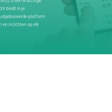
S), is een krachtige
cht biedt in je
loudgebaseerde platform
n en inzichten op elk