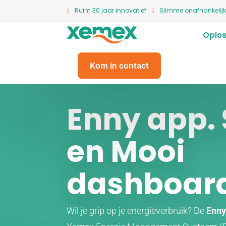
Ruim 30 jaar innovatief
Slimme onafhankelijk
Oplos
Kom in contact
Enny app.
en Mooi
dashboar
Wil je grip op je energieverbruik? De
Enny