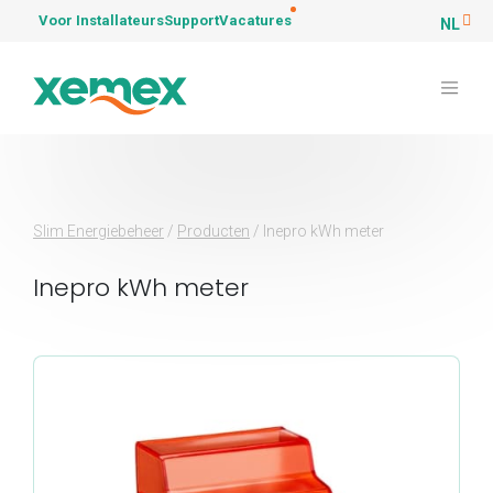
Voor Installateurs
Support
Vacatures
NL
Slim Energiebeheer
/
Producten
/
Inepro kWh meter
Inepro kWh meter