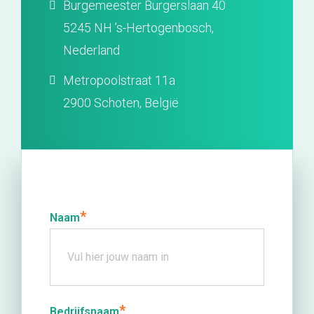
Burgemeester Burgerslaan 40
5245 NH ’s-Hertogenbosch,
Nederland
Metropoolstraat 11a
2900 Schoten, België
*
Naam
*
Bedrijfsnaam