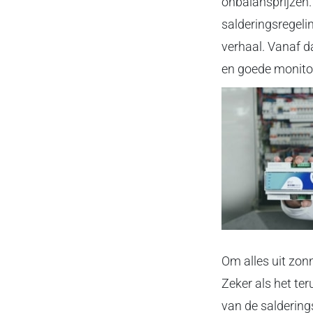
onbalansprijzen.
salderingsregel
verhaal. Vanaf da
en goede monito
Om alles uit zon
Zeker als het te
van de salderings