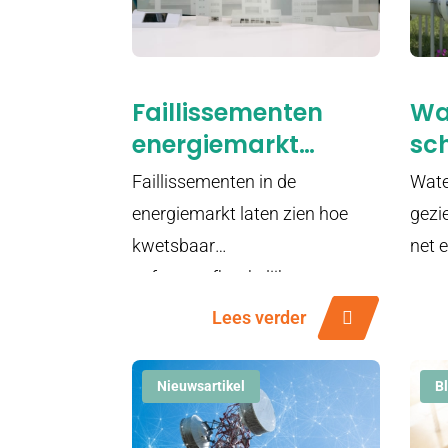
Faillissementen
Wat
energiemarkt
sch
leggen groot
ni
Faillissementen in de
Wate
probleem bloot
en
energiemarkt laten zien hoe
gezi
kwetsbaar
net 
softwareafhankelijke
ener
energieoplossingen worden in
Lees verder
een snel veranderende sector.
Nieuwsartikel
B