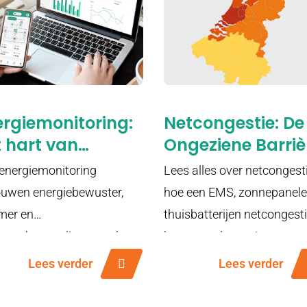
ergiemonitoring:
Netcongestie: De
 hart van
Ongeziene Barriè
rgietransitie
van de
energiemonitoring
Lees alles over netcongest
Energietransitie
uwen energiebewuster,
hoe een EMS, zonnepanele
mer en
thuisbatterijen netcongest
omstbestendiger maakt.
kunnen oplossen!
Lees verder
Lees verder