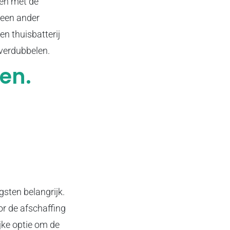
pen met de
 een ander
en thuisbatterij
verdubbelen.
en.
sten belangrijk.
or de afschaffing
ijke optie om de