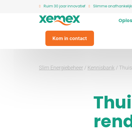
Ruim 30 jaar innovatief
Slimme onafhankelijk
Oplos
Kom in contact
Slim Energiebeheer
/
Kennisbank
/
Thuis
Thui
ren