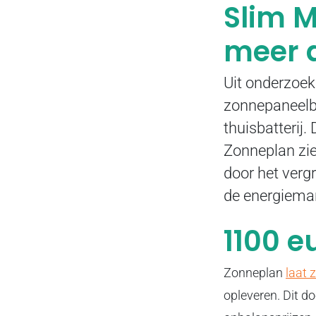
Slim M
meer 
Uit onderzoek
zonnepaneelbe
thuisbatterij.
Zonneplan zien
door het verg
de energiemar
1100 e
Zonneplan
laat 
opleveren. Dit do