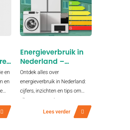
Energieverbruik in
re
Nederland –
Berekenen & Slim
ie en
Ontdek alles over
Besparen met EMS
n en
energieverbruik in Nederland:
ie
cijfers, inzichten en tips om
slim met energie om te gaan.
Lees verder