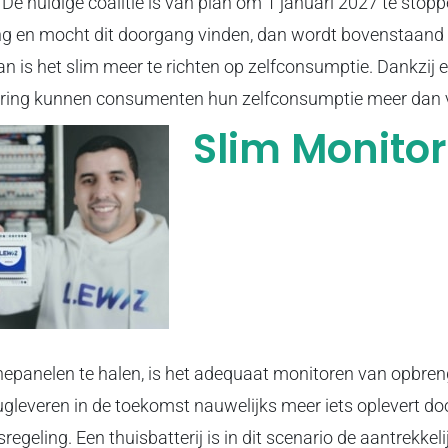
 De huidige coalitie is van plan om 1 januari 2027 te stop
ing en mocht dit doorgang vinden, dan wordt bovenstaand
n is het slim meer te richten op zelfconsumptie. Dankzij e
ring kunnen consumenten hun zelfconsumptie meer dan 
Slim Monitor
nepanelen te halen, is het adequaat monitoren van opbreng
rugleveren in de toekomst nauwelijks meer iets oplevert do
regeling. Een thuisbatterij is in dit scenario de aantrekkel