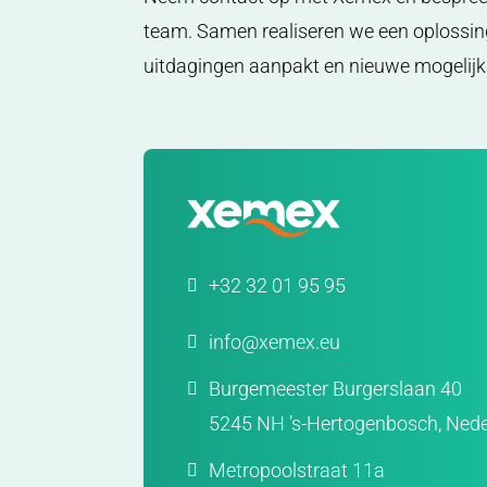
team. Samen realiseren we een oplossing
uitdagingen aanpakt en nieuwe mogelij
+32 32 01 95 95
info@xemex.eu
Burgemeester Burgerslaan 40
5245 NH ’s-Hertogenbosch, Ned
Metropoolstraat 11a