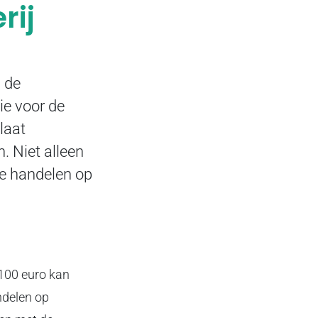
rij
n de
ie voor de
laat
. Niet alleen
te handelen op
100 euro kan
andelen op