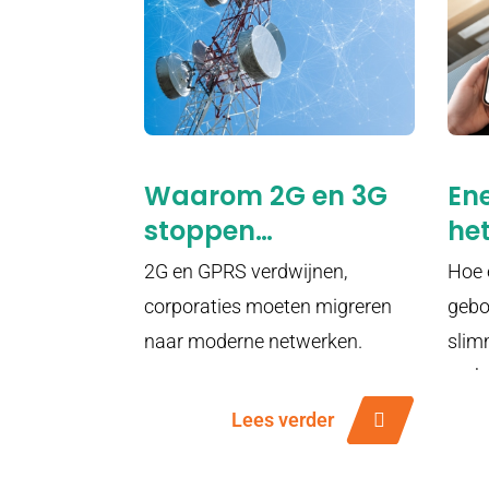
Waarom 2G en 3G
En
stoppen
het
woningcorporaties
ene
2G en GPRS verdwijnen,
Hoe 
raakt
corporaties moeten migreren
gebo
naar moderne netwerken.
slim
toek
Lees verder