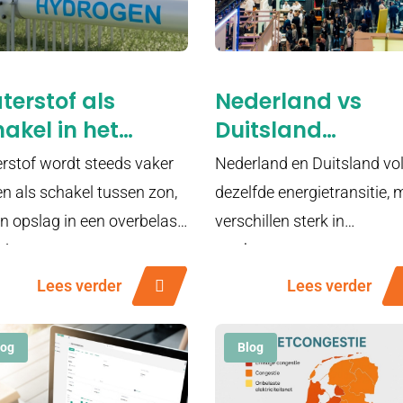
erstof als
Nederland vs
akel in het
Duitsland
euwe
energiemarkten,
rstof wordt steeds vaker
Nederland en Duitsland vo
ergiesysteem
twee snelheden i
en als schakel tussen zon,
dezelfde energietransitie,
de energietransit
en opslag in een overbelast
verschillen sterk in
giesysteem.
marktstructuur, tempo en
technologische keuzes.
Lees verder
Lees verder
log
Blog