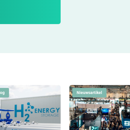
log
Nieuwsartikel