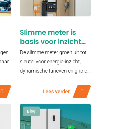
Slimme meter is
basis voor inzicht
en flexibiliteit
lgen
De slimme meter groeit uit tot
n
 maar
sleutel voor energie-inzicht,
ie
dynamische tarieven en grip op
energiekosten.
Lees verder
Blog