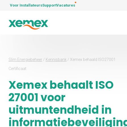
Voor Installateurs
Support
Vacatures
Slim Energiebeheer
/
Kennisbank
/
Xemex behaald ISO27001
Certificaat
Xemex behaalt ISO
27001 voor
uitmuntendheid in
informatiebeveiligin