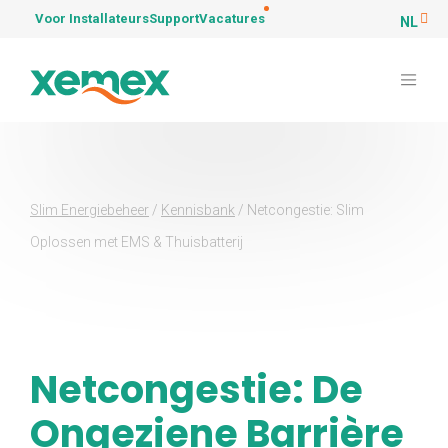
Voor Installateurs
Support
Vacatures
NL
Slim Energiebeheer
/
Kennisbank
/
Netcongestie: Slim
Oplossen met EMS & Thuisbatterij
Netcongestie: De
Ongeziene Barrière