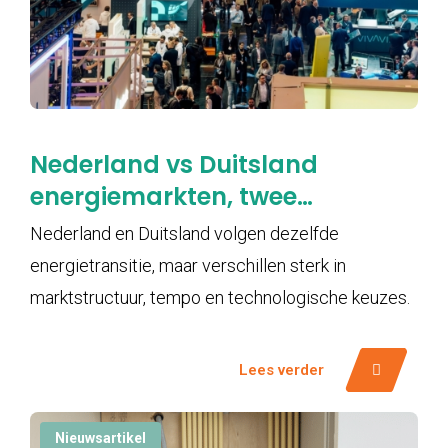
Nederland vs Duitsland
energiemarkten, twee
snelheden in de
Nederland en Duitsland volgen dezelfde
energietransitie
energietransitie, maar verschillen sterk in
marktstructuur, tempo en technologische keuzes.
Lees verder
Nieuwsartikel