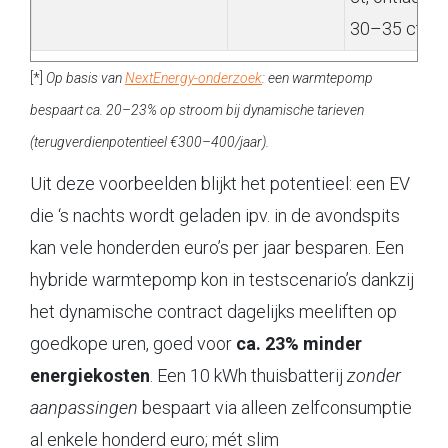
30–35 ct
[*]
Op basis van
NextEnergy-onderzoek
: een warmtepomp
bespaart ca. 20–23% op stroom bij dynamische tarieven
(terugverdienpotentieel €300–400/jaar).
Uit deze voorbeelden blijkt het potentieel: een EV
die ‘s nachts wordt geladen ipv. in de avondspits
kan vele honderden euro’s per jaar besparen. Een
hybride warmtepomp kon in testscenario’s dankzij
het dynamische contract dagelijks meeliften op
goedkope uren, goed voor
ca. 23% minder
energiekosten
. Een 10 kWh thuisbatterij
zonder
aanpassingen
bespaart via alleen zelfconsumptie
al enkele honderd euro; mét slim