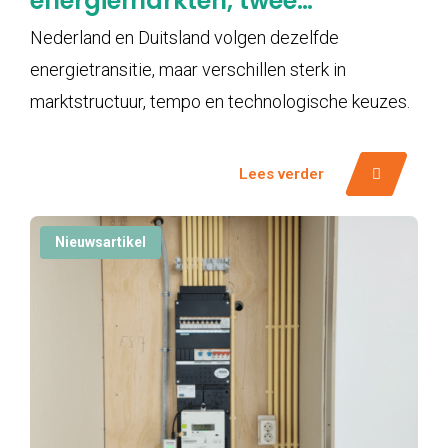
energiemarkten, twee
snelheden in de
Nederland en Duitsland volgen dezelfde
energietransitie
energietransitie, maar verschillen sterk in
marktstructuur, tempo en technologische keuzes.
Lees verder
Nieuwsartikel