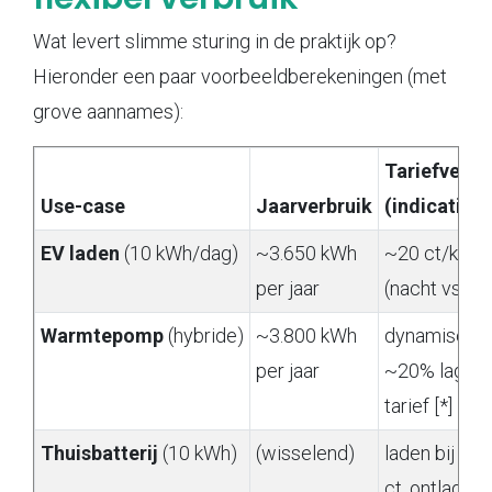
Wat levert slimme sturing in de praktijk op?
Hieronder een paar voorbeeldberekeningen (met
grove aannames):
Tariefversc
Use-case
Jaarverbruik
(indicatief)
EV laden
(10 kWh/dag)
~3.650 kWh
~20 ct/kWh
per jaar
(nacht vs da
Warmtepomp
(hybride)
~3.800 kWh
dynamisch
per jaar
~20% lager
tarief [*]
Thuisbatterij
(10 kWh)
(wisselend)
laden bij 3–
ct, ontladen b