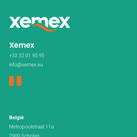
Xemex
+32 32 01 95 95
info@xemex.eu
België
Metropoolstraat 11a
2900 Schoten