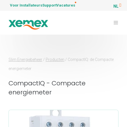
Voor Installateurs
Support
Vacatures
NL
Slim Energiebeheer
/
Producten
/
CompactIQ: de Compacte
energiemeter
CompactIQ - Compacte
energiemeter